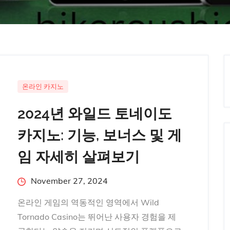
온라인 카지노
2024년 와일드 토네이도
카지노: 기능, 보너스 및 게
임 자세히 살펴보기
Posted
November 27, 2024
on
온라인 게임의 역동적인 영역에서 Wild
Tornado Casino는 뛰어난 사용자 경험을 제