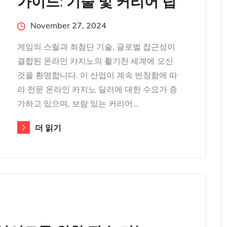
가이드: 기술 및 커리어 팁
Posted
November 27, 2024
on
게임의 스릴과 최첨단 기술, 글로벌 접근성이
결합된 온라인 카지노의 활기찬 세계에 오신
것을 환영합니다. 이 산업이 계속 번창함에 따
라 전문 온라인 카지노 딜러에 대한 수요가 증
가하고 있으며, 보람 있는 커리어…
더 읽기