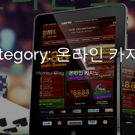
tegory:
온라인 카
Home
Blog
온라인 카지노