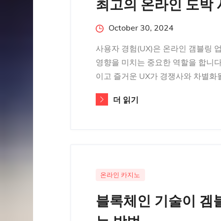
최고의 온라인 도박 
Posted
October 30, 2024
on
사용자 경험(UX)은 온라인 갬블링
영향을 미치는 중요한 역할을 합니다
이고 즐거운 UX가 경쟁사와 차별화될
더 읽기
온라인 카지노
블록체인 기술이 겜