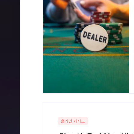
온라인 카지노