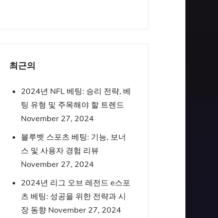
최근의
2024년 NFL 베팅: 승리 전략, 베
팅 유형 및 주목해야 할 트렌드
November 27, 2024
블루벳 스포츠 베팅: 기능, 보너
스 및 사용자 경험 리뷰
November 27, 2024
2024년 리그 오브 레전드 e스포
츠 베팅: 성공을 위한 전략과 시
장 동향
November 27, 2024