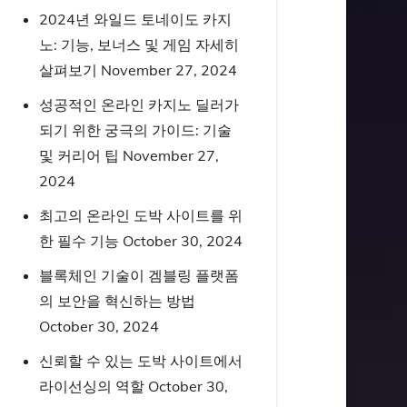
2024년 와일드 토네이도 카지
노: 기능, 보너스 및 게임 자세히
살펴보기
November 27, 2024
성공적인 온라인 카지노 딜러가
되기 위한 궁극의 가이드: 기술
및 커리어 팁
November 27,
2024
최고의 온라인 도박 사이트를 위
한 필수 기능
October 30, 2024
블록체인 기술이 겜블링 플랫폼
의 보안을 혁신하는 방법
October 30, 2024
신뢰할 수 있는 도박 사이트에서
라이선싱의 역할
October 30,