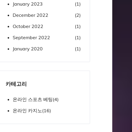
January 2023
(1)
December 2022
(2)
October 2022
(1)
September 2022
(1)
January 2020
(1)
카테고리
온라인 스포츠 베팅
(4)
온라인 카지노
(16)