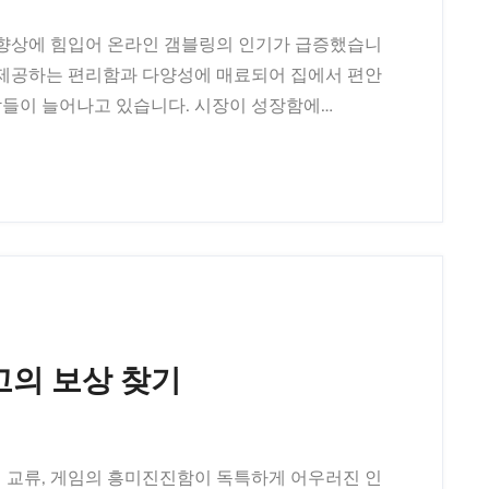
 향상에 힘입어 온라인 갬블링의 인기가 급증했습니
 제공하는 편리함과 다양성에 매료되어 집에서 편안
들이 늘어나고 있습니다. 시장이 성장함에…
고의 보상 찾기
 교류, 게임의 흥미진진함이 독특하게 어우러진 인