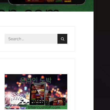
Search
Search
for: