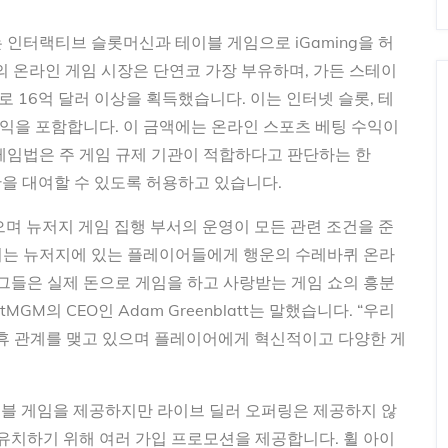
 주는 인터랙티브 슬롯머신과 테이블 게임으로 iGaming을 허
주의 온라인 게임 시장은 단연코 가장 부유하며, 가든 스테이
로 16억 달러 이상을 획득했습니다. 이는 인터넷 슬롯, 테
수익을 포함합니다. 이 금액에는 온라인 스포츠 베팅 수익이
게임법은 주 게임 규제 기관이 적합하다고 판단하는 한
권한을 대여할 수 있도록 허용하고 있습니다.
있으며 뉴저지 게임 집행 부서의 운영이 모든 관련 조건을 준
리는 뉴저지에 있는 플레이어들에게 행운의 수레바퀴 온라
 그들은 실제 돈으로 게임을 하고 사랑받는 게임 쇼의 흥분
GM의 CEO인 Adam Greenblatt는 말했습니다. “우리
 훌륭한 제휴 관계를 맺고 있으며 플레이어에게 혁신적이고 다양한 게
테이블 게임을 제공하지만 라이브 딜러 오퍼링은 제공하지 않
 유치하기 위해 여러 가입 프로모션을 제공합니다. 휠 아이