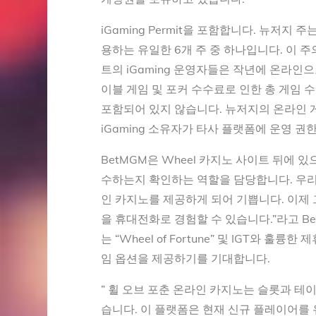
iGaming Permit을 포함합니다. 뉴저지
용하는 유일한 6개 주 중 하나입니다. 이 
트의 iGaming 운영자들은 작년에 온라인으
이블 게임 및 포커 수수료로 인한 총 게임 
포함되어 있지 않습니다. 뉴저지의 온라인 
iGaming 소유자가 타사 플랫폼에 운영 
BetMGM은 Wheel 카지노 사이트 뒤에 
수하는지 확인하는 역할을 담당합니다. 우
인 카지노를 제공하게 되어 기쁩니다. 이제
을 휴대전화로 경험할 수 있습니다.”라고 BetM
는 “Wheel of Fortune” 및 IGT와
임 옵션을 제공하기를 기대합니다.
” 휠 오브 포춘 온라인 카지노는 슬롯과 
습니다. 이 플랫폼은 현재 신규 플레이어를