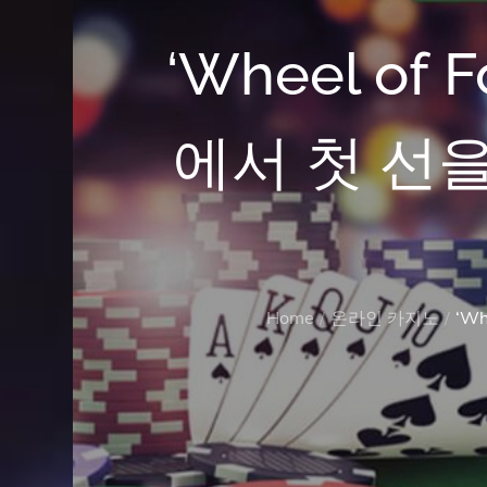
‘Wheel o
에서 첫 선
Home
온라인 카지노
‘W