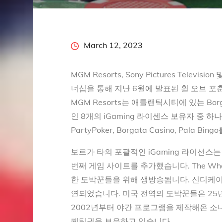
Posted
March 12, 2023
on
MGM Resorts, Sony Pictures Televisio
너십을 통해 지난 6월에 발표된 휠 오브 
MGM Resorts는 애틀랜틱시티에 있는 Borga
인 8개의 iGaming 라이센스 보유자 중 하나
PartyPoker, Borgata Casino, Pa
보르가 타의 포괄적인 iGaming 라이선스는
번째 게임 사이트를 추가했습니다. The Whee
한 도박꾼들을 위해 생방송됩니다. 신디케이티
연되었습니다. 미국 전역의 도박꾼들은 25년
2002년부터 야간 프로그램을 제작해온 소
케팅권을 보유하고 있습니다.